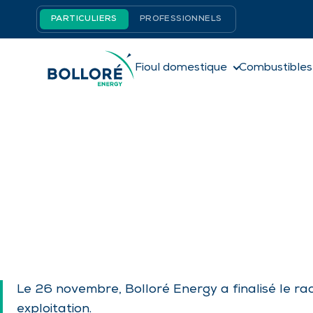
Aller
Panneau de gestion des cookies
PARTICULIERS
PROFESSIONNELS
au
contenu
Fioul domestique
Combustibles
Le 26 novembre, Bolloré Energy a finalisé le rac
exploitation.