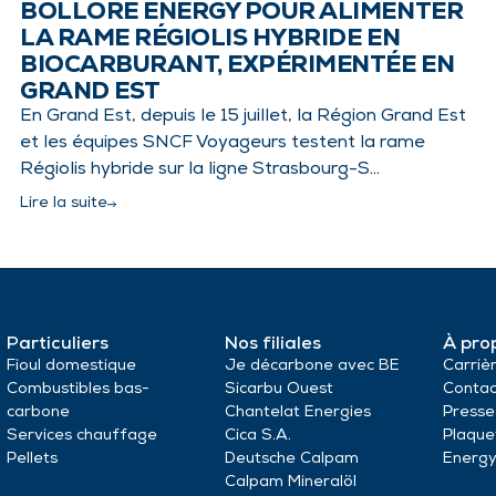
BOLLORÉ ENERGY POUR ALIMENTER
LA RAME RÉGIOLIS HYBRIDE EN
BIOCARBURANT, EXPÉRIMENTÉE EN
GRAND EST
En Grand Est, depuis le 15 juillet, la Région Grand Est
et les équipes SNCF Voyageurs testent la rame
Régiolis hybride sur la ligne Strasbourg-S…
Lire la suite
Particuliers
Nos filiales
À pro
Fioul domestique
Je décarbone avec BE
Carriè
Combustibles bas-
Sicarbu Ouest
Contac
carbone
Chantelat Energies
Presse
Services chauffage
Cica S.A.
Plaque
Pellets
Deutsche Calpam
Energ
Calpam Mineralöl