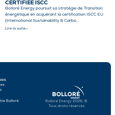
CERTIFIÉE ISCC
Bolloré Energy poursuit sa stratégie de Transition
énergétique en acquérant la certification ISCC EU
(International Sustainability & Carbo…
Lire la suite
pos
res
t
tte Bolloré
Bolloré Energy 2026, ©
Tous droits réservés
y