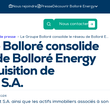
Nous rejoindre
Presse
Découvrir Bolloré Energy
Nous contacter
e presse
Le Groupe Bolloré consolide le réseau de Bolloré Energy avec l’acquisition de Chantelat S.A.
Bolloré consolide
de Bolloré Energy
uisition de
S.A.
2024
.A. ainsi que les actifs immobiliers associés à son