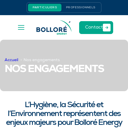
Aller
Panneau de gestion des cookies
PARTICULIERS
PROFESSIONNELS
au
contenu
Contact
Accueil
Nos engagements
NOS ENGAGEMENTS
L’Hygiène, la Sécurité et
l’Environnement représentent des
enjeux majeurs pour Bolloré Energy