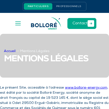
Aller
Panneau de gestion des cookies
PARTICULIERS
PROFESSIONNELS
au
contenu
Contact
Accueil
Mentions Légales
MENTIONS LÉGALES
Le présent Site, accessible à l’adresse
www.bollore-energy.com
,
est édité par la société Bolloré Energy, société anonyme de
droit français au capital de 19 523 145 €, dont le siège social est
situé à Odet 29500 Ergué-Gabéric, immatriculée au Registre du
Commerce et des Sociétés de Quimper sous le numéro 601