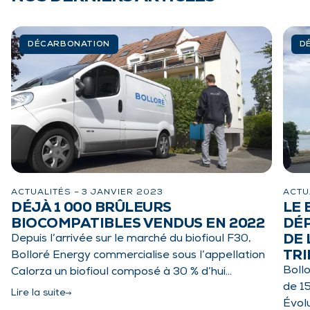
DÉCARBONATION
D
ACTUALITÉS –
3 JANVIER 2023
ACTU
DÉJÀ 1 000 BRÛLEURS
LE 
BIOCOMPATIBLES VENDUS EN 2022
DÉP
DE 
Depuis l’arrivée sur le marché du biofioul F30,
TRI
Bolloré Energy commercialise sous l’appellation
Boll
Calorza un biofioul composé à 30 % d’hui…
de 1
Lire la suite
Évolu