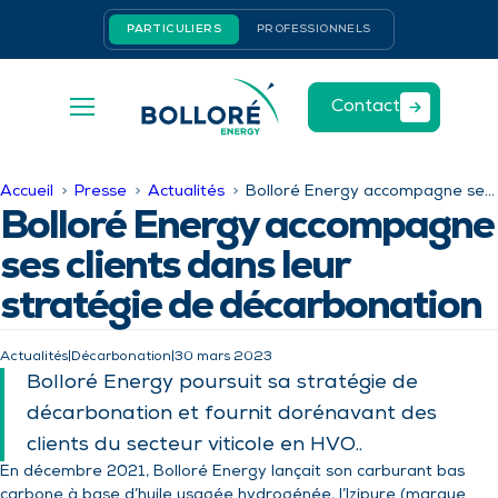
Aller
Panneau de gestion des cookies
PARTICULIERS
PROFESSIONNELS
au
contenu
Contact
Accueil
Presse
Actualités
Bolloré Energy accompagne ses clients dans leur stratégie de décarbonation
Bolloré Energy accompagne
ses clients dans leur
stratégie de décarbonation
Actualités
|
Décarbonation
|
30 mars 2023
Bolloré Energy poursuit sa stratégie de
décarbonation et fournit dorénavant des
clients du secteur viticole en HVO..
En décembre 2021, Bolloré Energy lançait son carburant bas
carbone à base d’huile usagée hydrogénée, l’Izipure (marque