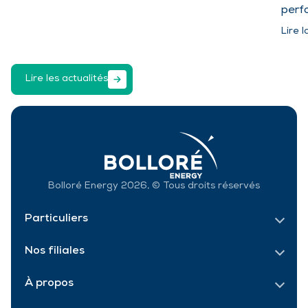
perf
Lire l
Lire les actualités
Bolloré Energy 2026, © Tous droits réservés
Particuliers
Nos filiales
À propos